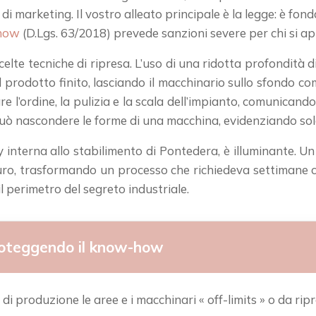
 marketing. Il vostro alleato principale è la legge: è fon
-how
(D.Lgs. 63/2018) prevede sanzioni severe per chi si a
celte tecniche di ripresa. L’uso di una ridotta profondità 
l prodotto finito, lasciando il macchinario sullo sfondo c
’ordine, la pulizia e la scala dell’impianto, comunicando 
può nascondere le forme di una macchina, evidenziando solo
y interna allo stabilimento di Pontedera, è illuminante. 
uro, trasformando un processo che richiedeva settimane co
l perimetro del segreto industriale.
proteggendo il know-how
di produzione le aree e i macchinari « off-limits » o da ri