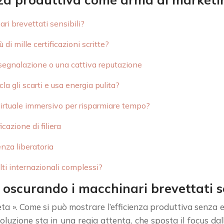
ri brevettati sensibili?
di mille certificazioni scritte?
 segnalazione o una cattiva reputazione
a gli scarti e usa energia pulita?
r virtuale immersivo per risparmiare tempo?
icazione di filiera
enza liberatoria
lti internazionali complessi?
 oscurando i macchinari brevettati se
reta ». Come si può mostrare l’efficienza produttiva senz
uzione sta in una regia attenta, che sposta il focus dall