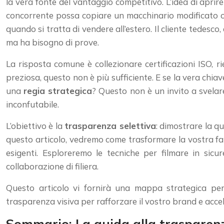
la vera fonte del vantaggio competitivo. L’idea di aprir
concorrente possa copiare un macchinario modificato o
quando si tratta di vendere all’estero. Il cliente tedesco
ma ha bisogno di prove.
La risposta comune è collezionare certificazioni ISO, r
preziosa, questo non è più sufficiente. E se la vera ch
una
regia strategica
? Questo non è un invito a svelar
inconfutabile.
L’obiettivo è la
trasparenza selettiva
: dimostrare la qu
questo articolo, vedremo come trasformare la vostra fabb
esigenti. Esploreremo le tecniche per filmare in sicure
collaborazione di filiera.
Questo articolo vi fornirà una mappa strategica per
trasparenza visiva per rafforzare il vostro brand e accel
Sommario: La guida alla trasparen