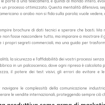
e le porte a una telecamera, e quindi al mondo intero, evo
 un processo ottimizzato. Questa mentalità difensiva, se
, americano o arabo non si fida sulla parola; vuole vedere, 
iempire brochure di dati tecnici e sperare che basti. Ma 
iave non fosse nascondere tutto, ma imparare a mostrare il
e i propri segreti commerciali, ma una guida per trasfor
alità, la sicurezza e l’affidabilità dei vostri processi senz
rica in un palcoscenico, dove ogni ripresa è calcolata per 
zza, il potere dei test visivi, gli errori da evitare e 
 navigare le complessità della comunicazione industri
erare le vendite internazionali, proteggendo sempre ciò ch
za produttiva come arma di marketi