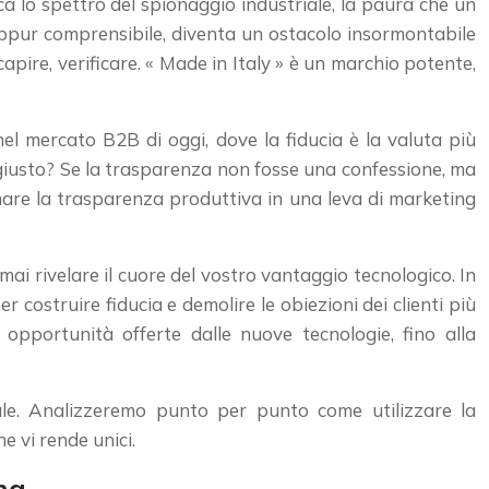
ca lo spettro del spionaggio industriale, la paura che un
ppur comprensibile, diventa un ostacolo insormontabile
capire, verificare. « Made in Italy » è un marchio potente,
nel mercato B2B di oggi, dove la fiducia è la valuta più
 giusto? Se la trasparenza non fosse una confessione, ma
mare la trasparenza produttiva in una leva di marketing
a mai rivelare il cuore del vostro vantaggio tecnologico. In
costruire fiducia e demolire le obiezioni dei clienti più
le opportunità offerte dalle nuove tecnologie, fino alla
ale. Analizzeremo punto per punto come utilizzare la
e vi rende unici.
ng