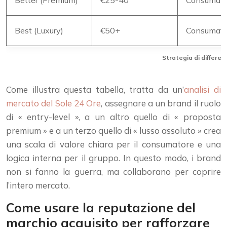
Better (Premium)
€25-40
Consumato
Best (Luxury)
€50+
Consumator
Strategia di differe
Come illustra questa tabella, tratta da un’
analisi di
mercato del Sole 24 Ore
, assegnare a un brand il ruolo
di « entry-level », a un altro quello di « proposta
premium » e a un terzo quello di « lusso assoluto » crea
una scala di valore chiara per il consumatore e una
logica interna per il gruppo. In questo modo, i brand
non si fanno la guerra, ma collaborano per coprire
l’intero mercato.
Come usare la reputazione del
marchio acquisito per rafforzare