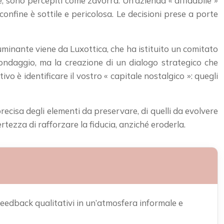
e, sono percepiti come zavorra. Un’azienda « affidabile »
nfine è sottile e pericolosa. Le decisioni prese a porte
luminante viene da Luxottica, che ha istituito un comitato
 sondaggio, ma la creazione di un dialogo strategico che
tivo è identificare il vostro « capitale nostalgico »: quegli
ecisa degli elementi da preservare, di quelli da evolvere
rtezza di rafforzare la fiducia, anziché eroderla.
 feedback qualitativi in un’atmosfera informale e