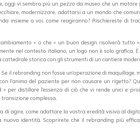
ne, oggi vi sembra più un pezzo da museo che un motore per
ecchiare, modernizzare, adattarsi a un mondo che comunic
ienda insieme a voi, come reagiranno? Rischiereste di tra
cambiamento » o che « un buon design risolverà tutto ».
ente nel contesto italiano, un logo non è solo grafica. È
attedrale storica con gli strumenti di un cantiere moderno: 
 Se il rebranding non fosse un’operazione di maquillage, ma
 l’anima del paziente per non causare un rigetto? Quest
» per distillare l’essenza di ciò che vi rende unici e pro
 transizione complessa.
a di agire, come adattare la vostra eredità visiva al digit
nuova identità. Scoprirete che il rebranding più efficac