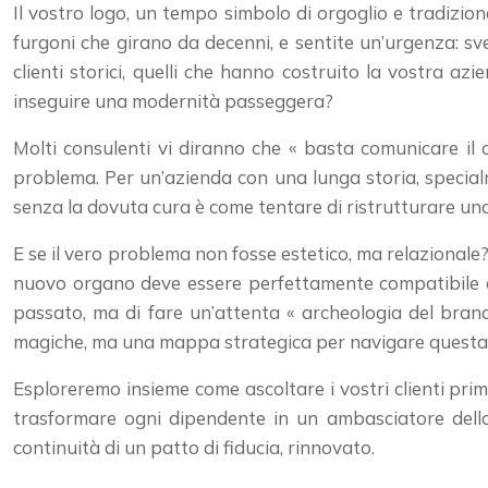
Il vostro logo, un tempo simbolo di orgoglio e tradizio
furgoni che girano da decenni, e sentite un’urgenza: sv
clienti storici, quelli che hanno costruito la vostra az
inseguire una modernità passeggera?
Molti consulenti vi diranno che « basta comunicare il 
problema. Per un’azienda con una lunga storia, specialm
senza la dovuta cura è come tentare di ristrutturare una c
E se il vero problema non fosse estetico, ma relazionale?
nuovo organo deve essere perfettamente compatibile con
passato, ma di fare un’attenta « archeologia del brand 
magiche, ma una mappa strategica per navigare questa
Esploreremo insieme come ascoltare i vostri clienti prim
trasformare ogni dipendente in un ambasciatore della 
continuità di un patto di fiducia, rinnovato.