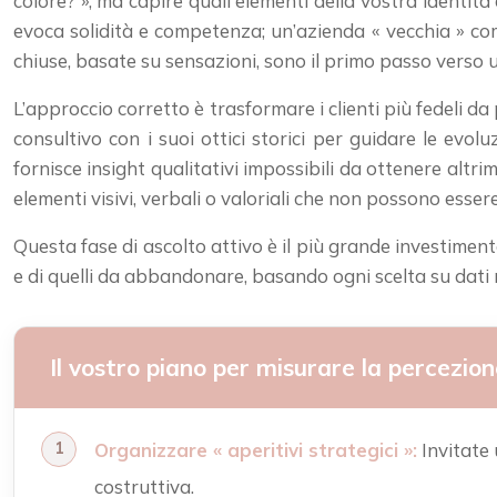
colore? », ma capire quali elementi della vostra identit
evoca solidità e competenza; un’azienda « vecchia » com
chiuse, basate su sensazioni, sono il primo passo verso 
L’approccio corretto è trasformare i clienti più fedeli d
consultivo con i suoi ottici storici per guidare le evo
fornisce insight qualitativi impossibili da ottenere altrime
elementi visivi, verbali o valoriali che non possono esse
Questa fase di ascolto attivo è il più grande investimen
e di quelli da abbandonare, basando ogni scelta su dati re
Il vostro piano per misurare la percezio
Organizzare « aperitivi strategici »:
Invitate 
costruttiva.