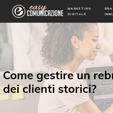
MARKETING
BRA
DIGITALE
IMM
Come gestire un reb
dei clienti storici?