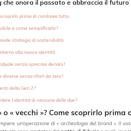
he onora il passato e abbraccia il futuro
 scoprirlo prima di cambiare tutto
mobile e come semplificarlo?
reale strategia di sostenibilità
nterno alla nuova identità
graduale senza sprecare denaro?
 diverse senza rifarli da zero?
lenti della Gen Z?
dere l’identità di nessuna delle due?
i » o « vecchi »? Come scoprirlo prima
ere un’operazione di « archeologia del brand ». Il vostr