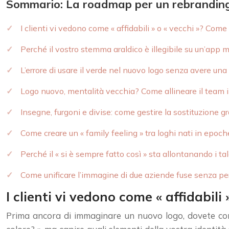
Sommario: La roadmap per un rebranding c
I clienti vi vedono come « affidabili » o « vecchi »? Come
Perché il vostro stemma araldico è illegibile su un’app 
L’errore di usare il verde nel nuovo logo senza avere una 
Logo nuovo, mentalità vecchia? Come allineare il team i
Insegne, furgoni e divise: come gestire la sostituzione 
Come creare un « family feeling » tra loghi nati in epoche
Perché il « si è sempre fatto così » sta allontanando i ta
Come unificare l’immagine di due aziende fuse senza per
I clienti vi vedono come « affidabil
Prima ancora di immaginare un nuovo logo, dovete compi