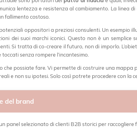
à attuale sono portatori del
patto di fiducia
e quali, invec
unica lentezza e resistenza al cambiamento. La linea di co
un fallimento costoso.
a potenziali oppositori a preziosi consulenti. Un esempio il
luzioni dei suoi marchi iconici. Questo non è un semplice
nti. Si tratta di co-creare il futuro, non di imporlo. L’obiet
re toccati senza rompere l’incantesimo.
to che possiate fare. Vi permette di costruire una mappa pr
ali e non su ipotesi. Solo così potrete procedere con la ce
ne del brand
un panel selezionato di clienti B2B storici per raccogliere