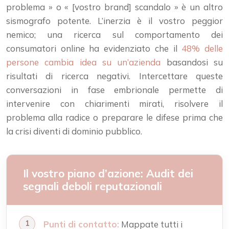
problema » o « [vostro brand] scandalo » è un altro
sismografo potente. L’inerzia è il vostro peggior
nemico; una ricerca sul comportamento dei
consumatori online ha evidenziato che il
48% delle
persone cambia idea su un’azienda
basandosi su
risultati di ricerca negativi. Intercettare queste
conversazioni in fase embrionale permette di
intervenire con chiarimenti mirati, risolvere il
problema alla radice o preparare le difese prima che
la crisi diventi di dominio pubblico.
Il vostro piano d’azione: Audit dei
segnali deboli reputazionali
Punti di contatto:
Mappate tutti i